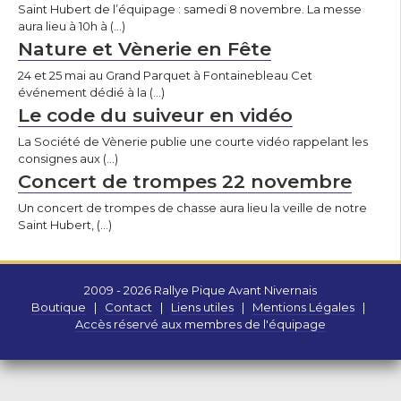
Saint Hubert de l’équipage : samedi 8 novembre. La messe
aura lieu à 10h à (…)
Nature et Vènerie en Fête
24 et 25 mai au Grand Parquet à Fontainebleau Cet
événement dédié à la (…)
Le code du suiveur en vidéo
La Société de Vènerie publie une courte vidéo rappelant les
consignes aux (…)
Concert de trompes 22 novembre
Un concert de trompes de chasse aura lieu la veille de notre
Saint Hubert, (…)
2009 - 2026 Rallye Pique Avant Nivernais
Boutique
|
Contact
|
Liens utiles
|
Mentions Légales
|
Accès réservé aux membres de l'équipage