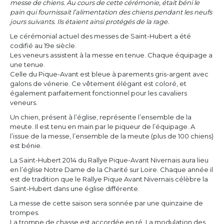
messe de chiens. Au cours de cette cérémonie, était béni le
pain qui fournissait l’alimentation des chiens pendant les neufs
jours suivants. Ils étaient ainsi protégés de la rage.
Le cérémonial actuel des messes de Saint-Hubert a été
codifié au 19e siècle.
Les veneurs assistent à la messe en tenue. Chaque équipage a
une tenue.
Celle du Pique-Avant est bleue à parements gris-argent avec
galons de vénerie. Ce vêtement élégant est coloré, et
également parfaitement fonctionnel pour les cavaliers
veneurs.
Un chien, présent à l’église, représente l’ensemble de la
meute. Il est tenu en main par le piqueur de l’équipage. A
l’issue de la messe, l’ensemble de la meute (plus de 100 chiens)
est bénie.
La Saint-Hubert 2014 du Rallye Pique-Avant Nivernais aura lieu
en l’église Notre Dame de la Charité sur Loire. Chaque année il
est de tradition que le Rallye Pique Avant Nivernais célèbre la
Saint-Hubert dans une église différente.
La messe de cette saison sera sonnée par une quinzaine de
trompes.
La trompe de chasse est accordée en ré. La modulation des