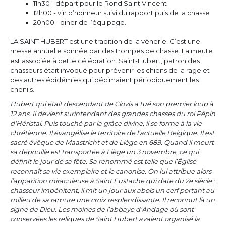
11h30 - départ pour le Rond Saint Vincent
12h00 - vin d’honneur suivi du rapport puis de la chasse
20h00 - diner de l’équipage.
LA SAINT HUBERT est une tradition de la vènerie. C’est une
messe annuelle sonnée par des trompes de chasse. La meute
est associée à cette célébration. Saint-Hubert, patron des
chasseurs était invoqué pour prévenir les chiens de la rage et
des autres épidémies qui décimaient périodiquement les
chenils.
Hubert qui était descendant de Clovis a tué son premier loup à
12 ans. Il devient surintendant des grandes chasses du roi Pépin
d‘Héristal. Puis touché par la grâce divine, il se forme à la vie
chrétienne. Il évangélise le territoire de l’actuelle Belgique. Il est
sacré évêque de Maastricht et de Liège en 689. Quand il meurt
sa dépouille est transportée à Liège un 3 novembre, ce qui
définit le jour de sa fête. Sa renommé est telle que l’Église
reconnaît sa vie exemplaire et le canonise. On lui attribue alors
l’apparition miraculeuse à Saint Eustache qui date du 2e siècle :
chasseur impénitent, il mit un jour aux abois un cerf portant au
milieu de sa ramure une croix resplendissante. Il reconnut là un
signe de Dieu. Les moines de l’abbaye d’Andage où sont
conservées les reliques de Saint Hubert avaient organisé la