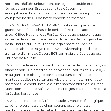
notes est réalisée uniquement par le jeu du souffle et des
lèvres du sonneur. Si vous souhaitez découvrir un
enregistrement de cet instrument en concert, vous pouvez
vous procurer le
CD de notre concert de trompes
.
LE RALLYE PIQUE-AVANT NIVERNAIS est un équipage de
grande vènerie qui chasse le cerf. En étroite collaboration
avec l’Office National des Forêts, l’équipage chasse chaque
semaine de septembre à mars en forêt des Bertranges à l’est
de la Charité-sur-Loire. Il chasse également en Morvan.
Chaque saison, le Rallye Pique-Avant Nivernais prend une
trentaine d’animaux. Depuis 1978 son maître d’équipage est
Philippe de Roüalle.
LA MEUTE : elle se compose d’une centaine de chiens ’’français
blanc et noir’’. Ce grand chien de vènerie (poil ras et 0,65 à 0,72
m au garrot) se distingue par ses couleurs, dominante
manteau et tête noire sur une robe blanche notamment aux
membres. Le chenil, installé à la maison forestière de la Grand’
Mare, commune de Saint-Aubin-les-Forges, est au centre de la
forêt des Bertranges.
LA VENERIE est une activité ancestrale, vivante et écologique.
La vènerie ou chasse au chien courant est une chasse
traditionnelle proche de celle du prédateur dans la nature. Le