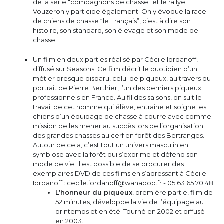
de la série “compagnons de chasse” et le rallye
Vouzeron y participe également. On y évoque la race
de chiens de chasse “le Français”, c’est à dire son
histoire, son standard, son élevage et son mode de
chasse.
Un film en deux parties réalisé par Cécile Iordanoff,
diffusé sur Seasons. Ce film décrit le quotidien d’un
métier presque disparu, celui de piqueux, au travers du
portrait de Pierre Berthier, l’un des derniers piqueux
professionnels en France. Au fil des saisons, on suit le
travail de cet homme qui élève, entraine et soigne les
chiens d’un équipage de chasse à courre avec comme
mission de les mener au succès lors de l’organisation
des grandes chasses au cerf en forêt des Bertranges.
Autour de cela, c’est tout un univers masculin en
symbiose avec la forêt qui s’exprime et défend son
mode de vie. Il est possible de se procurer des
exemplaires DVD de ces films en s’adressant à Cécile
Iordanoff : cecile.iordanoff@wanadoo.fr - 05 63 65 70 48
L’honneur du piqueux
, première partie, film de
52 minutes, développe la vie de l’équipage au
printemps et en été. Tourné en 2002 et diffusé
en 2003.