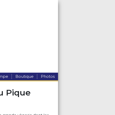
ompe
Boutique
Photos
du Pique