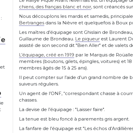
Le Rallye Pique Avant Nivernais est un équipage 
chiens, des français blanc et noir
, sont créancés sur
Nous découplons les mardis et samedis, principa
:
Bertranges
dans la Nièvre et quelquefois à Boux pr
Les maîtres d’équipage sont Ghislain de Brondeau,
ie
Guillaume de Brondeau.
Le piqueur
est Laurent Du
assisté de son second dit "Bien Aller" et de valets 
L’équipage, créé en 1919
par le Marquis de Roüall
membres (boutons, gilets, épingles, voitures) et 18
et
membres âgés de 15 à 25 ans).
Il peut compter sur l’aide d’un grand nombre de b
suiveurs réguliers.
o
Un agent de l’ONF, “correspondant chasse à courre”
chasses.
ie
t
La devise de l’équipage : "Laisser faire".
La tenue est bleu foncé à parements gris argent.
La fanfare de l’équipage est "Les échos d’Ardillières