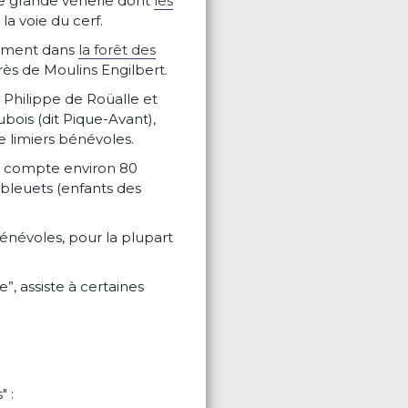
de grande vènerie dont
les
 la voie du cerf.
lement dans
la forêt des
ès de Moulins Engilbert.
 Philippe de Roüalle et
bois (dit Pique-Avant),
de limiers bénévoles.
e compte environ 80
 bleuets (enfants des
énévoles, pour la plupart
, assiste à certaines
" :