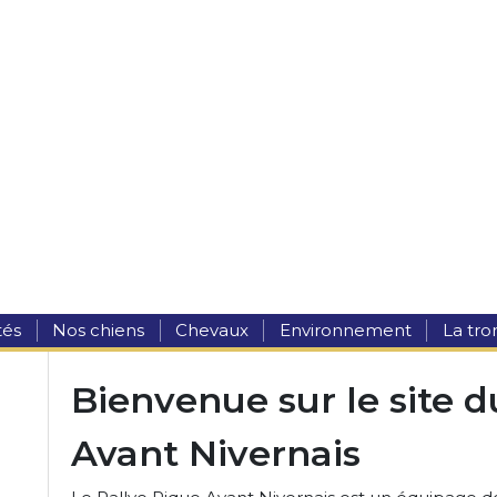
tés
Nos chiens
Chevaux
Environnement
La tr
Bienvenue sur le site 
Avant Nivernais